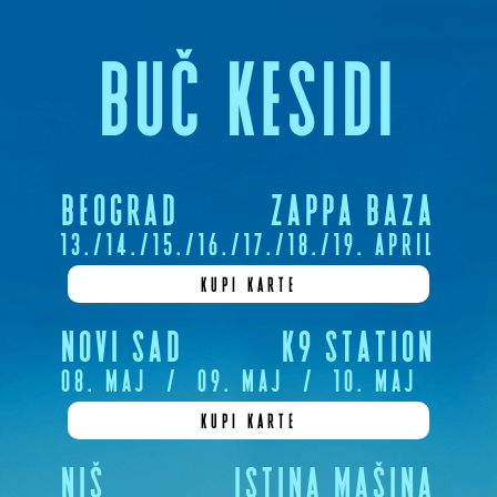
BUČ KESIDI
BEOGRAD
ZAPPA BAZA
13.
/
14.
/
15.
/
16.
/
17.
/
18.
/
19. APRIL
KUPI KARTE
NOVI SAD
K9 STATION
08. MAJ
/
09. MAJ
/
10. MAJ
KUPI KARTE
NIŠ
ISTINA MAŠINA